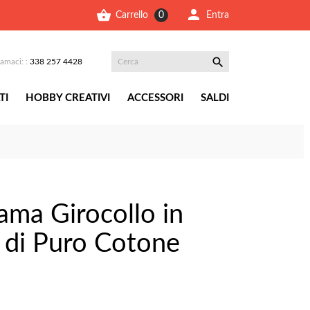


Entra
Carrello
0

iamaci: :
338 257 4428
TI
HOBBY CREATIVI
ACCESSORI
SALDI
ama Girocollo in
 di Puro Cotone