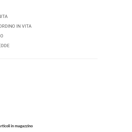
NITA
ORDINO IN VITA
GO
EDDE
rticoli in magazzino