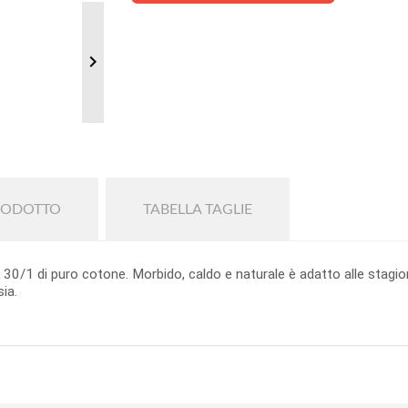

RODOTTO
TABELLA TAGLIE
k 30/1 di puro cotone. Morbido, caldo e naturale è adatto alle stag
sia.