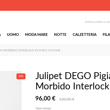
Ordina online o ch
A
UOMO
MODA MARE
NOTTE
CALZETTERIA
FILA
 IN MORBIDO INTERLOCK DI PURO COTONE
Julipet DEGO Pigi
20%
Morbido Interlock
96,00 €
120,00 €
Tasse incluse