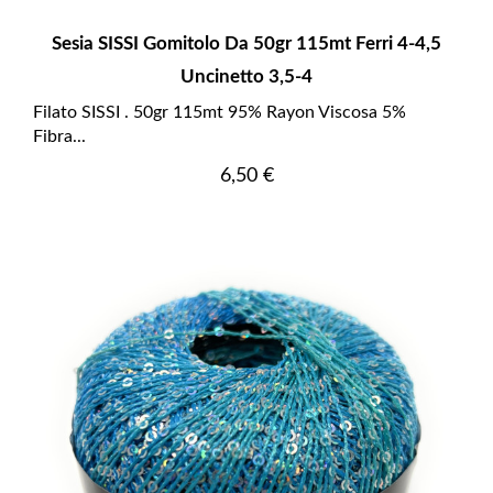
Sesia SISSI Gomitolo Da 50gr 115mt Ferri 4-4,5
Uncinetto 3,5-4
Filato SISSI . 50gr 115mt 95% Rayon Viscosa 5%
Fibra...
Prezzo
6,50 €