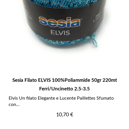
Sesia Filato ELVIS 100%poliammide 50gr 220mt
Ferri/uncinetto 2.5-3.5
Elvis Un filato Elegante e Lucente Paillettes Sfumato
con...
Prezzo
10,70 €