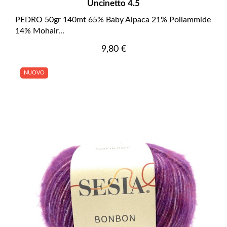
Uncinetto 4.5
PEDRO 50gr 140mt 65% Baby Alpaca 21% Poliammide
14% Mohair...
Prezzo
9,80 €
NUOVO