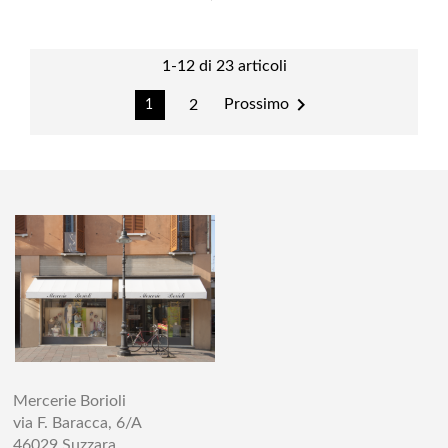
1-12 di 23 articoli

Prossimo
2
1
Mercerie Borioli
via F. Baracca, 6/A
46029 Suzzara