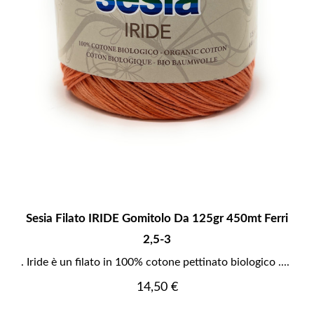
Sesia Filato IRIDE Gomitolo Da 125gr 450mt Ferri
2,5-3
. Iride è un filato in 100% cotone pettinato biologico ....
Prezzo
14,50 €