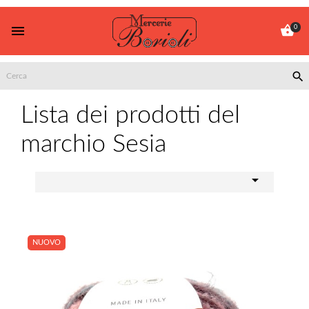


0

Lista dei prodotti del
marchio Sesia

NUOVO