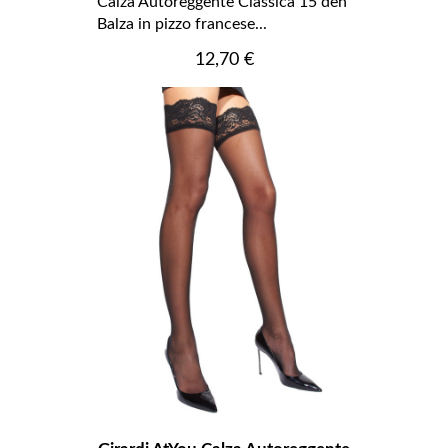
Calza Autoreggente Classica 15 den
Balza in pizzo francese...
Prezzo
12,70 €