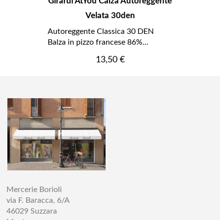
Girardi AtYou Calza Autoreggente
Velata 30den
Autoreggente Classica 30 DEN
Balza in pizzo francese 86%...
Prezzo
13,50 €
Mercerie Borioli
via F. Baracca, 6/A
46029 Suzzara