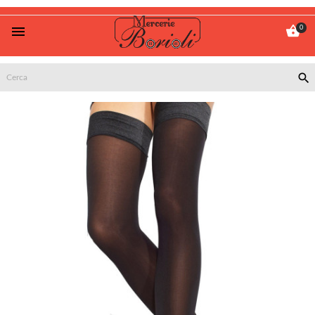


0
