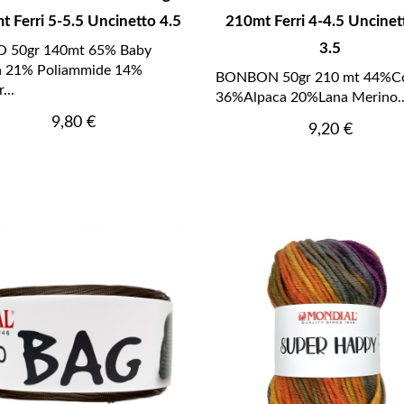
t Ferri 5-5.5 Uncinetto 4.5
210mt Ferri 4-4.5 Uncinet
3.5
 50gr 140mt 65% Baby
a 21% Poliammide 14%
BONBON 50gr 210 mt 44%C
...
36%Alpaca 20%Lana Merino..
Prezzo
9,80 €
Prezzo
9,20 €