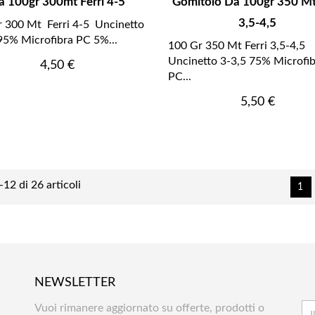
a 100gr 300mt Ferri 4-5
Gomitolo Da 100gr 350 Mt 
3,5-4,5
 300 Mt Ferri 4-5 Uncinetto
95% Microfibra PC 5%...
100 Gr 350 Mt Ferri 3,5-4,5
Uncinetto 3-3,5 75% Microfi
Prezzo
4,50 €
PC...
Prezzo
5,50 €
-12 di 26 articoli
1
NEWSLETTER
Vuoi rimanere aggiornato su offerte, prodotti o