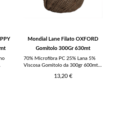
APPY
Mondial Lane Filato OXFORD
5mt
Gomitolo 300Gr 630mt
no
70% Microfibra PC 25% Lana 5%
.
Viscosa Gomitolo da 300gr 600mt...
Prezzo
13,20 €