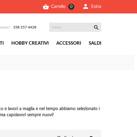


Entra
Carrello
0

iamaci: :
338 257 4428
TI
HOBBY CREATIVI
ACCESSORI
SALDI
tto e lavori a maglia e nel tempo abbiamo selezionato i
 crea capolavori sempre nuovi!
