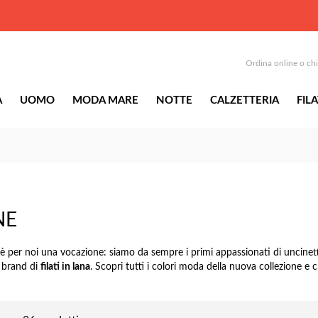
Ordina online o ch
A
UOMO
MODA MARE
NOTTE
CALZETTERIA
FILA
NE
to è per noi una vocazione: siamo da sempre i primi appassionati di uncine
i brand di
filati in lana
. Scopri tutti i colori moda della nuova collezione e