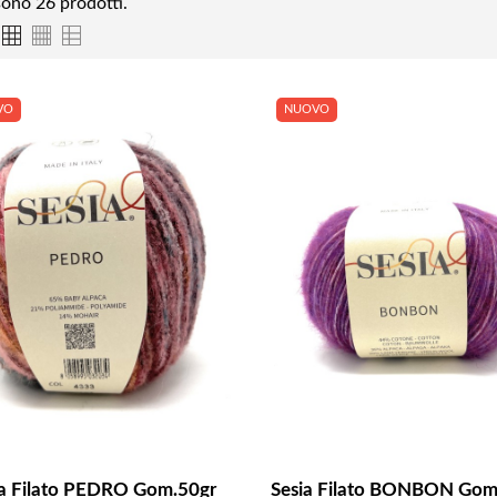
sono 26 prodotti.
VO
NUOVO
ia Filato PEDRO Gom.50gr
Sesia Filato BONBON Gom