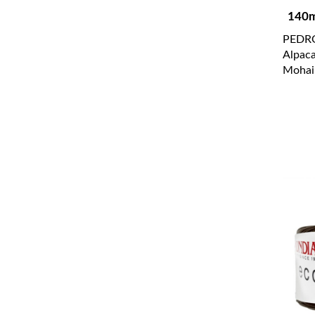
140m
PEDRO
Alpac
Mohair