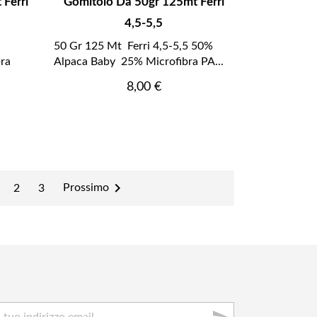
Ferri
Gomitolo Da 50gr 125mt Ferri
4,5-5,5
50 Gr 125 Mt Ferri 4,5-5,5 50%
bra
Alpaca Baby 25% Microfibra PA...
Prezzo
8,00 €

Prossimo
2
3