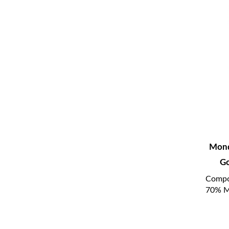
Mond
Go
Compo
70% Mi