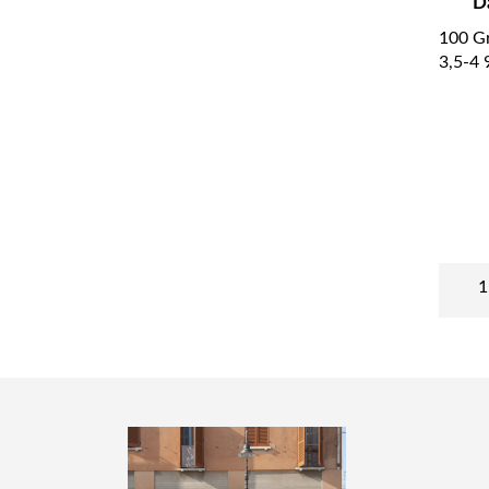
D
100 Gr
3,5-4 
1