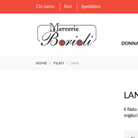
Chi siamo
Resi
Spedizioni
DONN
HOME
FILATI
LANE
LA
Il fila
miglior