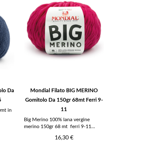
olo Da
Mondial Filato BIG MERINO
5
Gomitolo Da 150gr 68mt Ferri 9-
11
mt in
Big Merino 100% lana vergine
merino 150gr 68 mt ferri 9-11...
Prezzo
16,30 €