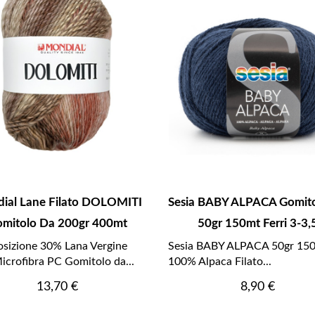
ial Lane Filato DOLOMITI
Sesia BABY ALPACA Gomit
mitolo Da 200gr 400mt
50gr 150mt Ferri 3-3,
sizione 30% Lana Vergine
Sesia BABY ALPACA 50gr 150
crofibra PC Gomitolo da...
100% Alpaca Filato...
Prezzo
Prezzo
13,70 €
8,90 €