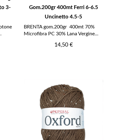
to 3-
Gom.200gr 400mt Ferri 6-6.5
Uncinetto 4.5-5
otone
BRENTA gom.200gr 400mt 70%
.
Microfibra PC 30% Lana Vergine...
Prezzo
14,50 €