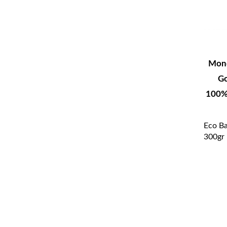
Mond
Go
100%M
Eco Ba
300gr 