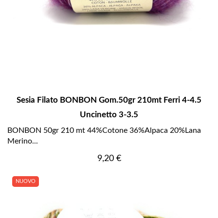
Sesia Filato BONBON Gom.50gr 210mt Ferri 4-4.5
Uncinetto 3-3.5
BONBON 50gr 210 mt 44%Cotone 36%Alpaca 20%Lana
Merino...
Prezzo
9,20 €
NUOVO