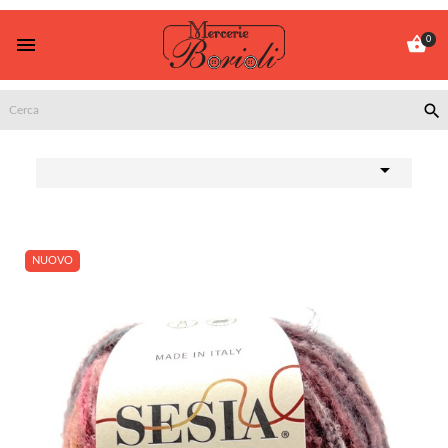


0


NUOVO