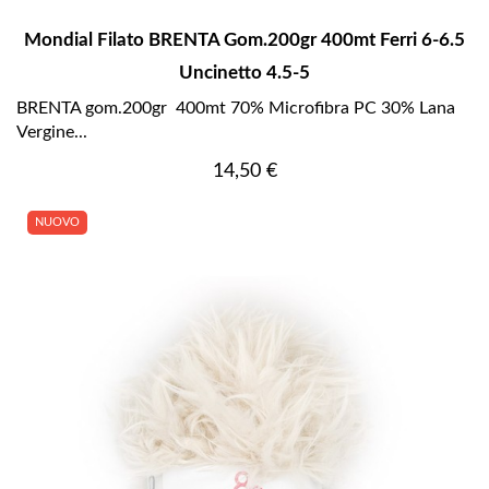
Mondial Filato BRENTA Gom.200gr 400mt Ferri 6-6.5
Uncinetto 4.5-5
BRENTA gom.200gr 400mt 70% Microfibra PC 30% Lana
Vergine...
Prezzo
14,50 €
NUOVO