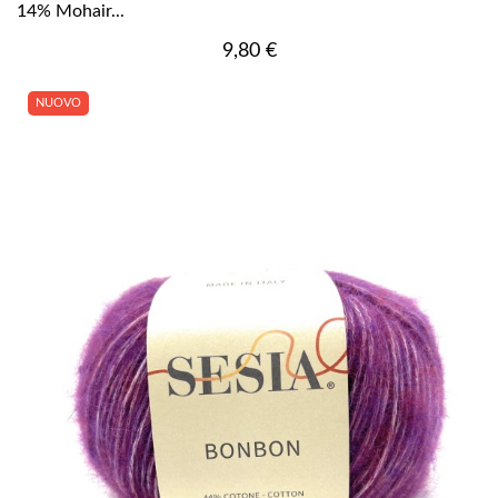
14% Mohair...
Prezzo
9,80 €
NUOVO