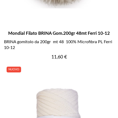
Mondial Filato BRINA Gom.200gr 48mt Ferri 10-12
BRINA gomitolo da 200gr mt 48 100% Microfibra PL Ferri
10-12
Prezzo
11,60 €
NUOVO