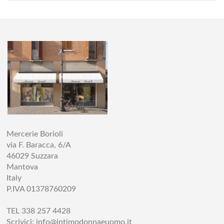
Mercerie Borioli
via F. Baracca, 6/A
46029 Suzzara
Mantova
Italy
P.IVA 01378760209
TEL 338 257 4428
Scrivici:
info@intimodonnaeuomo.it