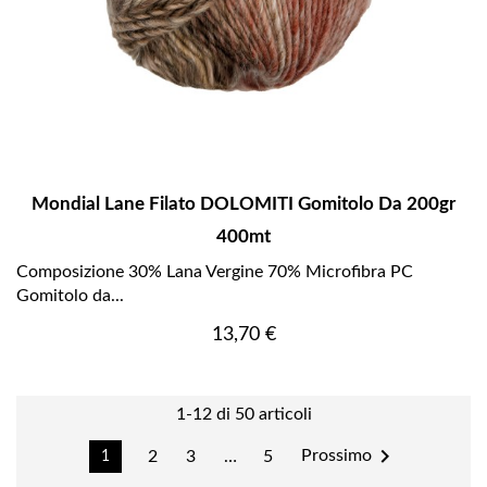
Mondial Lane Filato DOLOMITI Gomitolo Da 200gr
400mt
Composizione 30% Lana Vergine 70% Microfibra PC
Gomitolo da...
Prezzo
13,70 €
1-12 di 50 articoli

Prossimo
2
3
…
5
1