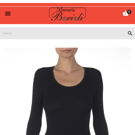


0
