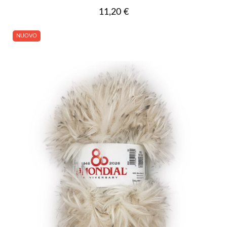
Prezzo
11,20 €
NUOVO