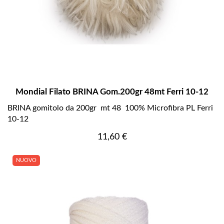
Mondial Filato BRINA Gom.200gr 48mt Ferri 10-12
BRINA gomitolo da 200gr mt 48 100% Microfibra PL Ferri
10-12
Prezzo
11,60 €
NUOVO