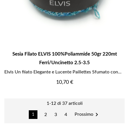
Sesia Filato ELVIS 100%poliammide 50gr 220mt
Ferri/uncinetto 2.5-3.5
Elvis Un filato Elegante e Lucente Paillettes Sfumato con...
Prezzo
10,70 €
1-12 di 37 articoli

Prossimo
2
3
4
1