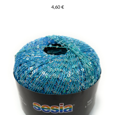
Prezzo
4,60 €