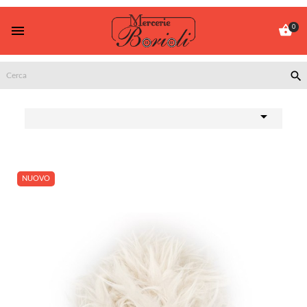


0


NUOVO