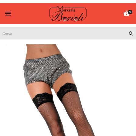


0
