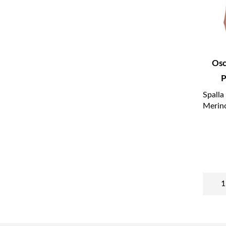
Osc
P
Spalla
Merino
1