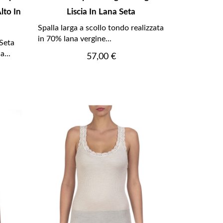
lto In
Liscia In Lana Seta
Spalla larga a scollo tondo realizzata
in 70% lana vergine...
Seta
a...
Prezzo
57,00 €