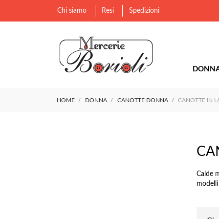
Chi siamo
Resi
Spedizioni
DONN
HOME
DONNA
CANOTTE DONNA
CANOTTE IN 
CA
Calde m
modelli