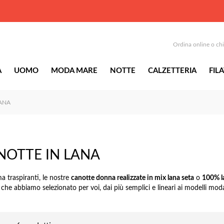
Ordina online o ch
A
UOMO
MODA MARE
NOTTE
CALZETTERIA
FILA
LANA
NOTTE IN LANA
a traspiranti, le nostre
canotte donna realizzate in mix lana seta
o
100% l
 che abbiamo selezionato per voi, dai più semplici e lineari ai modelli moda