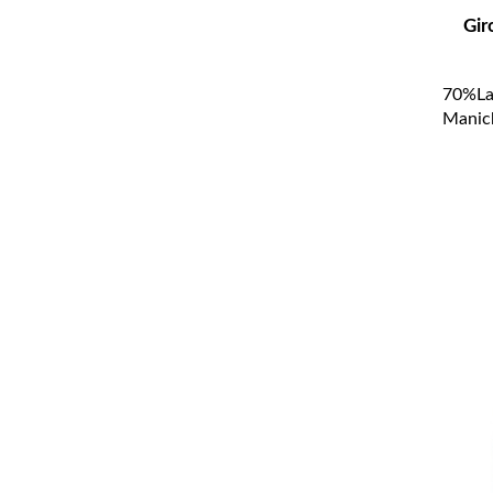
Gir
70%La
Manich