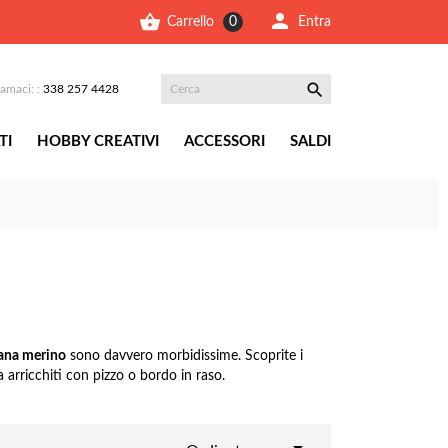


Entra
Carrello
0

iamaci: :
338 257 4428
TI
HOBBY CREATIVI
ACCESSORI
SALDI
ana merino
sono davvero morbidissime. Scoprite i
 arricchiti con pizzo o bordo in raso.
