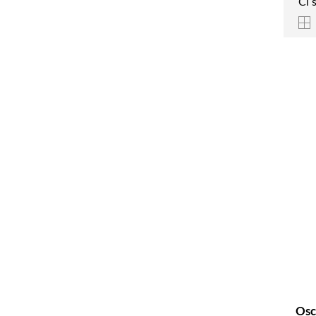
Ci 
Osc