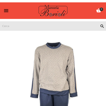


0
