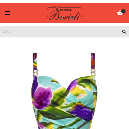


0
