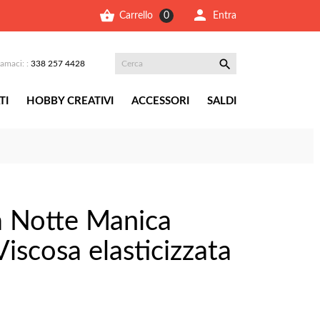


Entra
Carrello
0

iamaci: :
338 257 4428
TI
HOBBY CREATIVI
ACCESSORI
SALDI
da Notte Manica
Viscosa elasticizzata