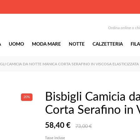
Ordina online o ch
A
UOMO
MODA MARE
NOTTE
CALZETTERIA
FILA
IGLI CAMICIA DA NOTTE MANICA CORTA SERAFINO IN VISCOSA ELASTICIZZATA
Bisbigli Camicia 
20%
Corta Serafino in 
58,40 €
73,00 €
Tasse incluse