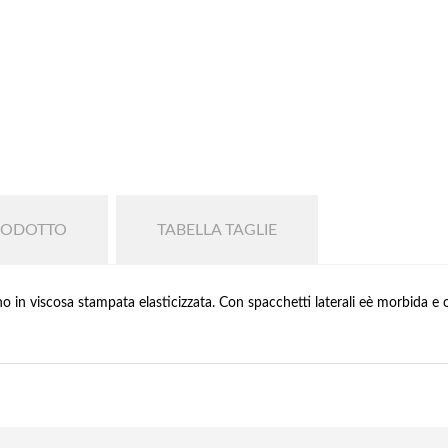
RODOTTO
TABELLA TAGLIE
no in viscosa stampata elasticizzata. Con spacchetti laterali eè morbida e 